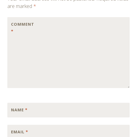
are marked
*
COMMENT
*
NAME
*
EMAIL
*