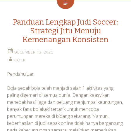
Panduan Lengkap Judi Soccer:
Strategi Jitu Menuju
Kemenangan Konsisten
DECEMBER 12, 2025
ROCK
Pendahuluan
Bola sepak bola telah menjadi salah 1 aktivitas yang
paling digemari di semua dunia. Dengan keasyikan
menebak hasil laga dan peluang menjumpai keuntungan,
banyak fans bolakaki tertarik untuk mencoba
peruntungan mereka di bidang sekarang. Namun,
keberhasilan di judi sepak online tidak hanya bergantung
pada keberuntungan semata, melainkan memerlukan