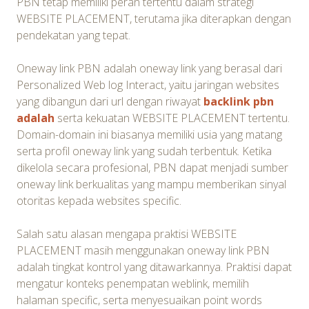
PBN tetap memiliki peran tertentu dalam strategi
WEBSITE PLACEMENT, terutama jika diterapkan dengan
pendekatan yang tepat.
Oneway link PBN adalah oneway link yang berasal dari
Personalized Web log Interact, yaitu jaringan websites
yang dibangun dari url dengan riwayat
backlink pbn
adalah​
serta kekuatan WEBSITE PLACEMENT tertentu.
Domain-domain ini biasanya memiliki usia yang matang
serta profil oneway link yang sudah terbentuk. Ketika
dikelola secara profesional, PBN dapat menjadi sumber
oneway link berkualitas yang mampu memberikan sinyal
otoritas kepada websites specific.
Salah satu alasan mengapa praktisi WEBSITE
PLACEMENT masih menggunakan oneway link PBN
adalah tingkat kontrol yang ditawarkannya. Praktisi dapat
mengatur konteks penempatan weblink, memilih
halaman specific, serta menyesuaikan point words