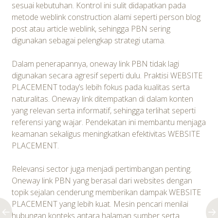
sesuai kebutuhan. Kontrol ini sulit didapatkan pada
metode weblink construction alami seperti person blog
post atau article weblink, sehingga PBN sering
digunakan sebagai pelengkap strategi utama.
Dalam penerapannya, oneway link PBN tidak lagi
digunakan secara agresif seperti dulu. Praktisi WEBSITE
PLACEMENT today’s lebih fokus pada kualitas serta
naturalitas. Oneway link ditempatkan di dalam konten
yang relevan serta informatif, sehingga terlihat seperti
referensi yang wajar. Pendekatan ini membantu menjaga
keamanan sekaligus meningkatkan efektivitas WEBSITE
PLACEMENT.
Relevansi sector juga menjadi pertimbangan penting.
Oneway link PBN yang berasal dari websites dengan
topik sejalan cenderung memberikan dampak WEBSITE
PLACEMENT yang lebih kuat. Mesin pencari menilai
hubungan konteks antara halaman sumber serta