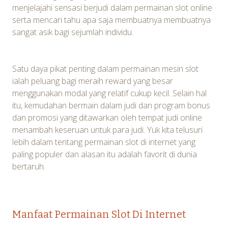
menjelajahi sensasi berjudi dalam permainan slot online
serta mencari tahu apa saja membuatnya membuatnya
sangat asik bagi sejumlah individu.
Satu daya pikat penting dalam permainan mesin slot
ialah peluang bagi meraih reward yang besar
menggunakan modal yang relatif cukup kecil. Selain hal
itu, kemudahan bermain dalam judi dan program bonus
dan promosi yang ditawarkan oleh tempat judi online
menambah keseruan untuk para judi. Yuk kita telusuri
lebih dalam tentang permainan slot di internet yang
paling populer dan alasan itu adalah favorit di dunia
bertaruh.
Manfaat Permainan Slot Di Internet