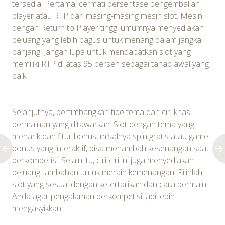
tersedia. Pertama, cermati persentase pengembalian
player atau RTP dari masing-masing mesin slot. Mesin
dengan Return to Player tinggi umumnya menyediakan
peluang yang lebih bagus untuk menang dalam jangka
panjang. Jangan lupa untuk mendapatkan slot yang
memiliki RTP di atas 95 persen sebagai tahap awal yang
baik.
Selanjutnya, pertimbangkan tipe tema dan ciri khas
permainan yang ditawarkan. Slot dengan tema yang
menarik dan fitur bonus, misalnya spin gratis atau game
bonus yang interaktif, bisa menambah kesenangan saat
berkompetisi. Selain itu, ciri-ciri ini juga menyediakan
peluang tambahan untuk meraih kemenangan. Pilihlah
slot yang sesuai dengan ketertarikan dan cara bermain
Anda agar pengalaman berkompetisi jadi lebih
mengasyikkan.