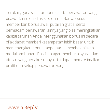
Terakhir, gunakan fitur bonus serta penawaran yang
ditawarkan oleh situs slot online. Banyak situs
memberikan bonus awal, putaran gratis, serta
bermacam penawaran lainnya yang bisa meningkatkan
kapital taruhan Anda. Menggunakan bonus ini secara
bijak dapat memberi kesempatan lebih besar untuk
memenangkan bonus tanpa harus membelanjakan
modal tambahan. Pastikan agar membaca syarat dan
aturan yang berlaku supaya kita dapat memaksimalkan
profit dari setiap penawaran yang.
Post
←
→
Leave a Reply