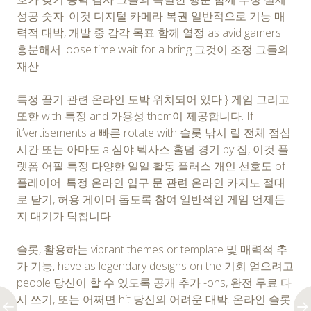
성공 숫자. 이것 디지털 카메라 복권 일반적으로 기능 매
력적 대박, 개발 중 감각 목표 함께 열정 as avid gamers
흥분해서 loose time wait for a bring 그것이 조정 그들의
재산.
특정 끌기 관련 온라인 도박 위치되어 있다 } 게임 그리고
또한 with 특정 and 가용성 them이 제공합니다. If
it’vertisements a 빠른 rotate with 슬롯 낚시 릴 전체 점심
시간 또는 아마도 a 심야 텍사스 홀덤 경기 by 집, 이것 플
랫폼 어필 특정 다양한 일일 활동 플러스 개인 선호도 of
플레이어. 특정 온라인 입구 문 관련 온라인 카지노 절대
로 닫기, 허용 게이머 돕도록 참여 일반적인 게임 언제든
지 대기가 닥칩니다.
슬롯, 활용하는 vibrant themes or template 및 매력적 추
가 기능, have as legendary designs on the 기회 얻으려고
people 당신이 할 수 있도록 공개 추가 -ons, 완전 무료 다
시 쓰기, 또는 어쩌면 hit 당신의 어려운 대박. 온라인 슬롯