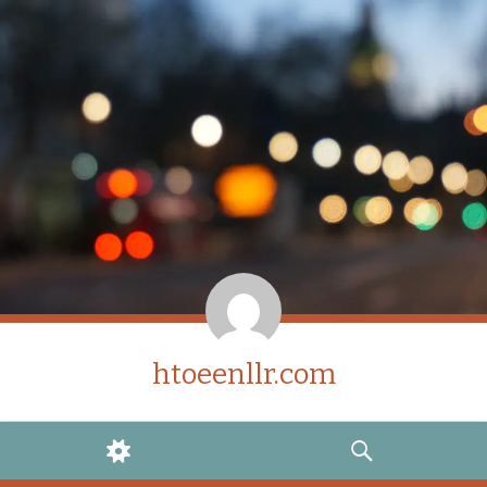
htoeenllr.com
WIDGETS
SEARCH