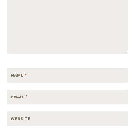
NAME
*
EMAIL
*
WEBSITE