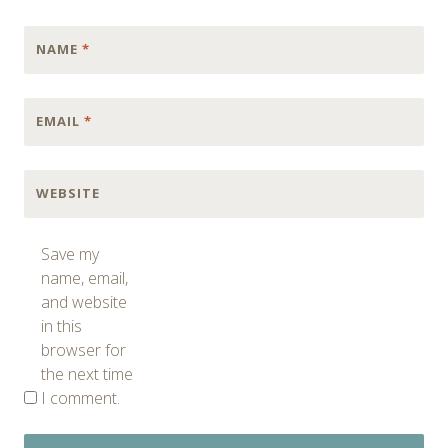
NAME
*
EMAIL
*
WEBSITE
Save my
name, email,
and website
in this
browser for
the next time
I comment.