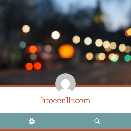
htoeenllr.com
WIDGETS
SEARCH