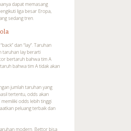
dak hanya dapat memasang
engikuti liga besar Eropa,
yang sedang tren.
ola
“back” dan “lay”. Taruhan
 taruhan lay berarti
ttor bertaruh bahwa tim A
rtaruh bahwa tim A tidak akan
ngan jumlah taruhan yang
sil tertentu, odds akan
memiliki odds lebih tinggi.
aatkan peluang terbaik dan
taruhan modern. Bettor bisa