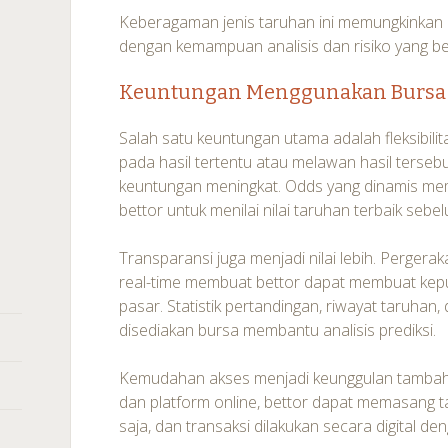
Keberagaman jenis taruhan ini memungkinkan 
dengan kemampuan analisis dan risiko yang be
Keuntungan Menggunakan Bursa 
Salah satu keuntungan utama adalah fleksibilit
pada hasil tertentu atau melawan hasil terseb
keuntungan meningkat. Odds yang dinamis me
bettor untuk menilai nilai taruhan terbaik se
Transparansi juga menjadi nilai lebih. Pergera
real-time membuat bettor dapat membuat kep
pasar. Statistik pertandingan, riwayat taruhan
disediakan bursa membantu analisis prediksi.
Kemudahan akses menjadi keunggulan tambaha
dan platform online, bettor dapat memasang t
saja, dan transaksi dilakukan secara digital d