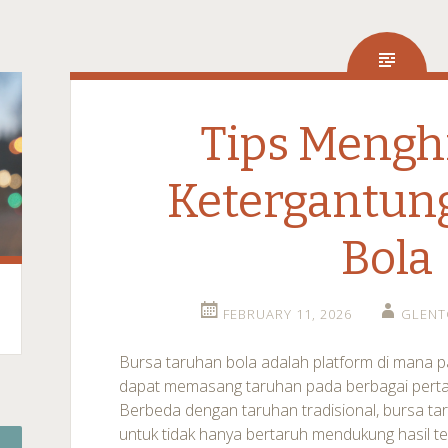
Tips Mengh
Ketergantung
Bola
FEBRUARY 11, 2026
GLENT
Bursa taruhan bola adalah platform di mana 
dapat memasang taruhan pada berbagai perta
Berbeda dengan taruhan tradisional, bursa t
untuk tidak hanya bertaruh mendukung hasil ter