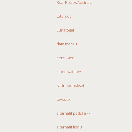
Real Pokies Australia
toto slot
Lunatogel
data macau
секс киев
clone watches
kasinobonukset
tevitoto
alternatif paduka77
alternatif lion8