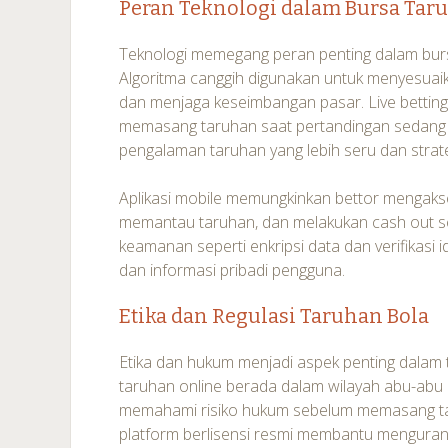
Peran Teknologi dalam Bursa Tar
Teknologi memegang peran penting dalam bur
Algoritma canggih digunakan untuk menyesuai
dan menjaga keseimbangan pasar. Live bettin
memasang taruhan saat pertandingan sedang
pengalaman taruhan yang lebih seru dan strate
Aplikasi mobile memungkinkan bettor mengakse
memantau taruhan, dan melakukan cash out se
keamanan seperti enkripsi data dan verifikasi i
dan informasi pribadi pengguna.
Etika dan Regulasi Taruhan Bola
Etika dan hukum menjadi aspek penting dalam t
taruhan online berada dalam wilayah abu-abu 
memahami risiko hukum sebelum memasang t
platform berlisensi resmi membantu menguran