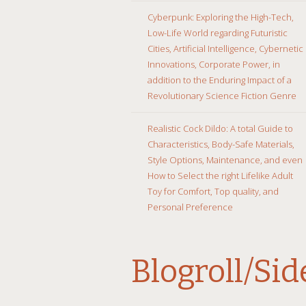
Cyberpunk: Exploring the High-Tech,
Low-Life World regarding Futuristic
Cities, Artificial Intelligence, Cybernetic
Innovations, Corporate Power, in
addition to the Enduring Impact of a
Revolutionary Science Fiction Genre
Realistic Cock Dildo: A total Guide to
Characteristics, Body-Safe Materials,
Style Options, Maintenance, and even
How to Select the right Lifelike Adult
Toy for Comfort, Top quality, and
Personal Preference
Blogroll/Si